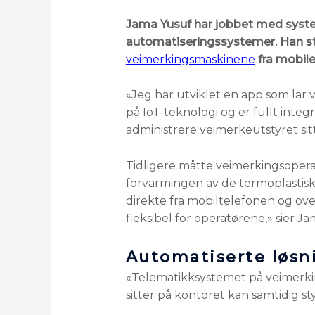
Jama Yusuf har jobbet med systemu
automatiseringssystemer. Han st
veimerkingsmaskinene
fra mobile
«Jeg har utviklet en app som lar 
på IoT-teknologi og er fullt inte
administrere veimerkeutstyret sit
Tidligere måtte veimerkingsoperat
forvarmingen av de termoplastiske
direkte fra mobiltelefonen og ov
fleksibel for operatørene,» sier Ja
Automatiserte løsn
«Telematikksystemet på veimerking
sitter på kontoret kan samtidig s