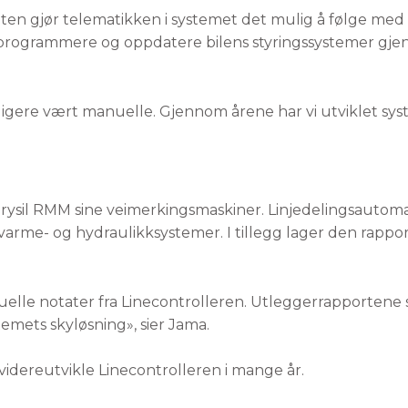
heten gjør telematikken i systemet det mulig å følge med
 programmere og oppdatere bilens styringssystemer g
ligere vært manuelle. Gjennom årene har vi utviklet sys
 Trysil RMM sine veimerkingsmaskiner. Linjedelingsautoma
 varme- og hydraulikksystemer. I tillegg lager den rappo
elle notater fra Linecontrolleren. Utleggerrapportene se
mets skyløsning», sier Jama.
 videreutvikle Linecontrolleren i mange år.