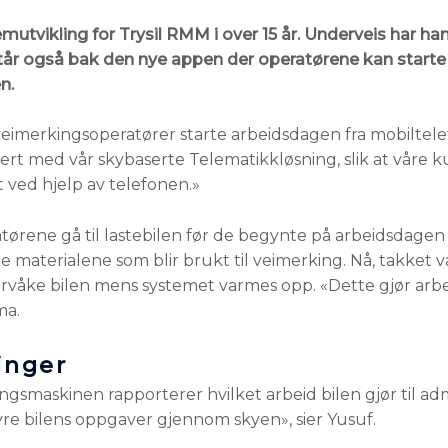
tvikling for Trysil RMM i over 15 år. Underveis har han b
år også bak den nye appen der operatørene kan start
n.
veimerkingsoperatører starte arbeidsdagen fra mobiltele
grert med vår skybaserte Telematikkløsning, slik at våre
t ved hjelp av telefonen.»
ørene gå til lastebilen før de begynte på arbeidsdagen 
 materialene som blir brukt til veimerking. Nå, takket 
ervåke bilen mens systemet varmes opp. «Dette gjør arb
ma.
inger
smaskinen rapporterer hvilket arbeid bilen gjør til adm
tyre bilens oppgaver gjennom skyen», sier Yusuf.