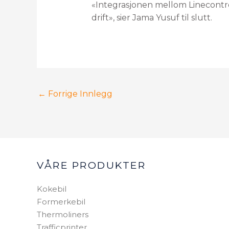
«Integrasjonen mellom Linecontro
drift», sier Jama Yusuf til slutt.
←
Forrige Innlegg
VÅRE PRODUKTER
Kokebil
Formerkebil
Thermoliners
Trafficprinter