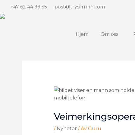
Hopp
+47 62 44 99 55
post@trysilrmm.com
rett
til
innholdet
Hjem
Om oss
Veimerkingsopera
/
Nyheter
/ Av
Guru