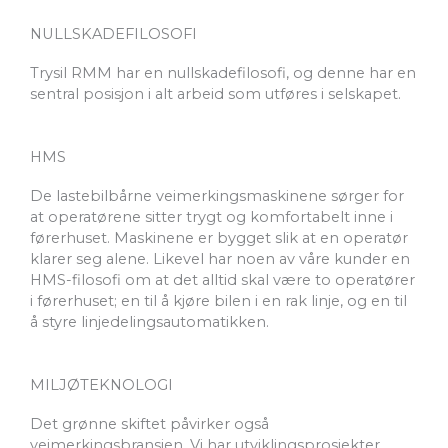
NULLSKADEFILOSOFI
Trysil RMM har en nullskadefilosofi, og denne har en
sentral posisjon i alt arbeid som utføres i selskapet.
HMS
De lastebilbårne veimerkingsmaskinene sørger for
at operatørene sitter trygt og komfortabelt inne i
førerhuset. Maskinene er bygget slik at en operatør
klarer seg alene. Likevel har noen av våre kunder en
HMS-filosofi om at det alltid skal være to operatører
i førerhuset; en til å kjøre bilen i en rak linje, og en til
å styre linjedelingsautomatikken.
MILJØTEKNOLOGI
Det grønne skiftet påvirker også
veimerkingsbransjen. Vi har utviklingsprosjekter