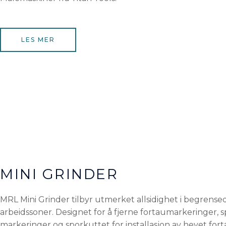
LES MER
MINI GRINDER
MRL Mini Grinder tilbyr utmerket allsidighet i begrense
arbeidssoner. Designet for å fjerne fortaumarkeringer, s
markeringer og sporkuttet for installasjon av hevet for