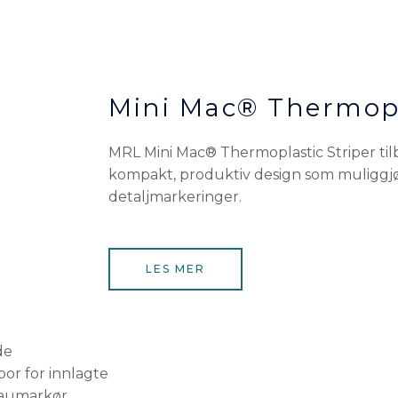
Mini Mac® Thermopl
MRL Mini Mac® Thermoplastic Striper tilb
kompakt, produktiv design som muliggjør
detaljmarkeringer.
LES MER
de
por for innlagte
taumarkør.