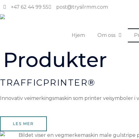
Hopp
+47 62 44 99 55
post@trysilrmm.com
rett
til
innholdet
Hjem
Om oss
P
Produkter
TRAFFICPRINTER®
Innovativ veimerkingsmaskin som printer veisymboler i 
LES MER