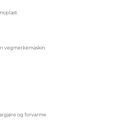
moplast.
largjøre og forvarme