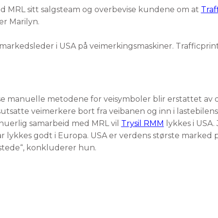
med MRL sitt salgsteam og overbevise kundene om at
Traf
er Marilyn.
 markedsleder i USA på veimerkingsmaskiner. Trafficprinte
e manuelle metodene for veisymboler blir erstattet av d
tsatte veimerkere bort fra veibanen og inn i lastebilens
inuerlig samarbeid med MRL vil
Trysil RMM
lykkes i USA. 
ar lykkes godt i Europa. USA er verdens største marked 
 stede“, konkluderer hun.