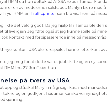
 Trysil RMM da hun deltok på ATSSA Expo i Tampa, Florida
om er en av medeierne i selskapet. Marilyn bidro med 
v Trysil RMM sin
Trafficprinter
som ble vist frem på mess
 og likte det veldig godt. Da jeg hjalp til i Tampa ble 
 til live igjen. Jeg følte også at jeg kunne spille på min
 tok kontakt med forbipasserende inne på messeområdet
tt nye kontor i USA ble forespeilet henne i etterkant a
e jeg meg for at dette var et jobbskifte og en ny karrie
l RMM Inc. 27. Juni”, sier hun.
else på tvers av USA
 opp og stå, skal Marylin nå gi seg i kast med markedsak
er teknologien godkjent hos amerikanske veimyndighete
godkjenning.