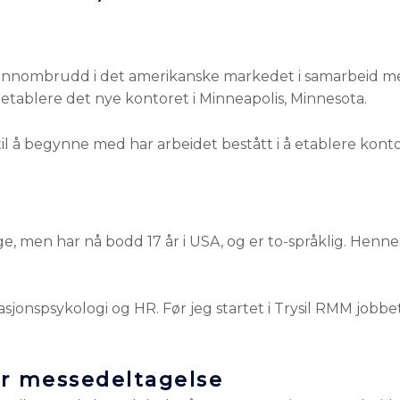
jennombrudd i det amerikanske markedet i samarbeid med
etablere det nye kontoret i Minneapolis, Minnesota.
å til å begynne med har arbeidet bestått i å etablere kont
ge, men har nå bodd 17 år i USA, og er to-språklig. Henn
jonspsykologi og HR. Før jeg startet i Trysil RMM jobbet 
er messedeltagelse