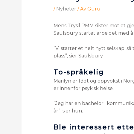
/
Nyheter
/ Av
Guru
Mens Trysil RMM sikter mot et g
Saulsbury startet arbeidet med å 
“Vi starter et helt nytt selskap, s
plass”, sier Saulsbury.
To-språkelig
Marilyn er født og oppvokst i Nor
er innenfor psykisk helse.
“Jeg har en bachelor i kommunikas
år”, sier hun.
Ble interessert ett