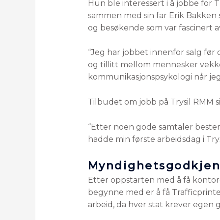
Hun ble interessert i å jobbe for
sammen med sin far Erik Bakken s
og besøkende som var fascinert a
“Jeg har jobbet innenfor salg før
og tillitt mellom mennesker vekket
kommunikasjonspsykologi når jeg
Tilbudet om jobb på Trysil RMM si
“Etter noen gode samtaler bestemt
hadde min første arbeidsdag i Trysi
Myndighetsgodkjenn
Etter oppstarten med å få kontoret
begynne med er å få Trafficprint
arbeid, da hver stat krever egen 