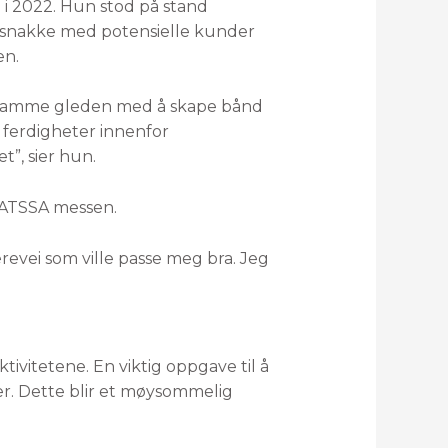
 i 2022. Hun stod på stand
å snakke med potensielle kunder
en.
den samme gleden med å skape bånd
e ferdigheter innenfor
”, sier hun.
v ATSSA messen.
revei som ville passe meg bra. Jeg
tivitetene. En viktig oppgave til å
r. Dette blir et møysommelig