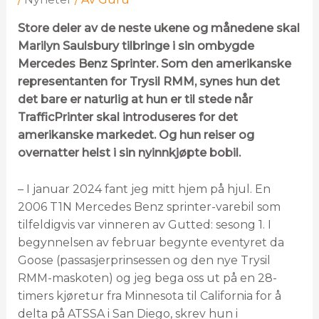
S
tore deler av de neste ukene og månedene skal
Marilyn Saulsbury tilbringe i sin ombygde
Mercedes Benz Sprinter. Som den amerikanske
representanten for Trysil RMM, synes hun det
det bare er naturlig at hun er til stede når
TrafficPrinter skal introduseres for det
amerikanske markedet. Og hun reiser og
overnatter helst i sin nyinnkjøpte bobil.
– I januar 2024 fant jeg mitt hjem på hjul. En
2006 T1N Mercedes Benz sprinter-varebil som
tilfeldigvis var vinneren av Gutted: sesong 1. I
begynnelsen av februar begynte eventyret da
Goose (passasjerprinsessen og den nye Trysil
RMM-maskoten) og jeg bega oss ut på en 28-
timers kjøretur fra Minnesota til California for å
delta på ATSSA i San Diego, skrev hun i