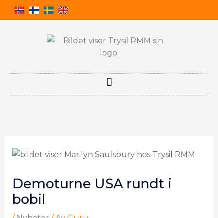
Hopp
rett
til
innholdet
Demoturne USA rundt i
bobil
/
Nyheter
/ Av
Guru