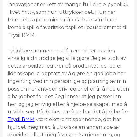
innovasjoner er «ett av mange full circle-øyeblikk
i livet mitt», som hun uttrykker det. Hun har
fremdeles gode minner fra da hun som barn
lærte å spille favorittkortspillet i pauserommet til
Trysil RMM.
– Å jobbe sammen med faren min er noe jeg
virkelig aldri trodde jeg ville gjøre. Jeg er stolt av
dette arbeidet, jeg tror på produktet, og jeg er
lidenskapelig opptatt av å gjøre en god jobb her.
Ingenting ved min personlige oppfatning av min
posisjon her antyder privilegier eller å få noe uten
å ha jobbet for det. Jeg innser at jeg passer inn
her, og jeg er ivrig etter å hjelpe selskapet med å
utvikle seg. På de fleste måter har det å jobbe for
Trysil RMM
vært ekstremt spennende, det har
hjulpet meg med å utforske en annen side av
arbeidet, tillatt meg å vokse i karrieren min, og