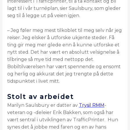
interessert i Trafficprinter, til å ta kontakt og bli
lagt til i vår turnéplan, sier Saulsbury, som gleder
seg til å legge ut på veien igjen.
– Jeg føler meg mest tilkoblet til meg selv når jeg
reiser. Jeg elsker å utforske ukjente steder. Få
ting gir meg mer glede enn å kunne utforske et
nytt sted. Det har vært en absolutt velsignelse å
tilbringe så mye tid med nettopp det.
Bobiltilværelsen har vært spennende og ensomt
og herlig og akkurat det jeg trengte på dette
tidspunktet i livet mitt.
Stolt av arbeidet
Marilyn Saulsbury er datter av
Trysil RMM
-
veteran og -deleier Erik Bakken, som også har
vært sentral i utviklingen av TrafficPrinter. Hun
synes det å jobbe med faren og en av hans