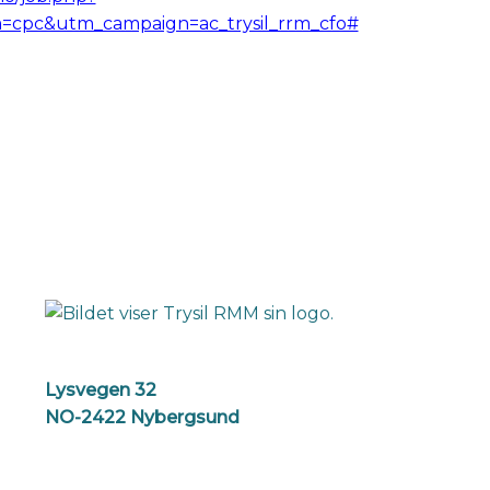
=cpc&utm_campaign=ac_trysil_rrm_cfo#
Lysvegen 32
NO-2422 Nybergsund